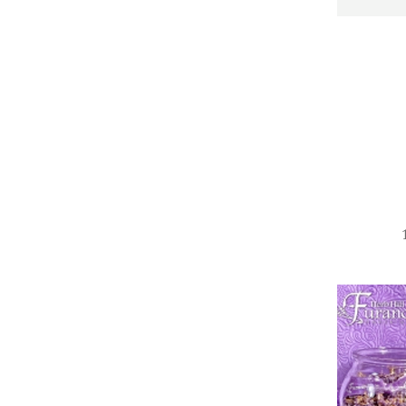
発事業
ンド
ション事業