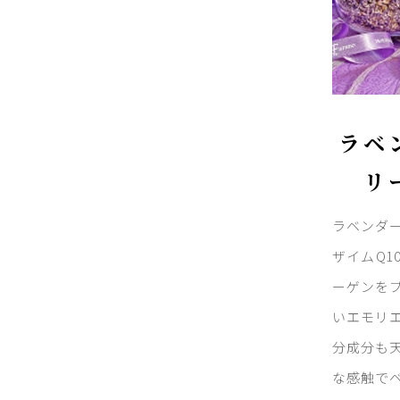
ラベ
リ
ラベンダ
ザイムQ1
ーゲンを
いエモリ
分成分も
な感触で