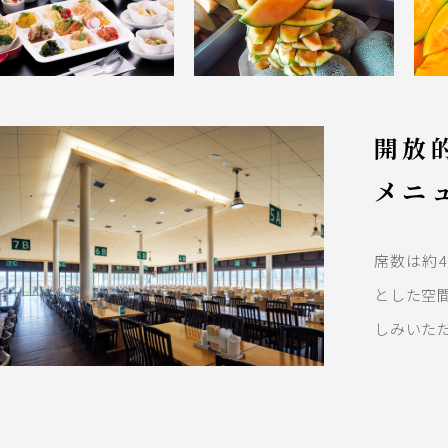
開放
メニ
席数は約
とした空
しみいた