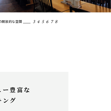
4
5
6
7
8
富良野
席の開放的な空間
た飲食スペース
DIYコーナー
ラベンダー枕作り体験
SOUVENIR SHOP
メニュー豊富なバイキング
メロンも食べ放題！
ュー豊富な
キング