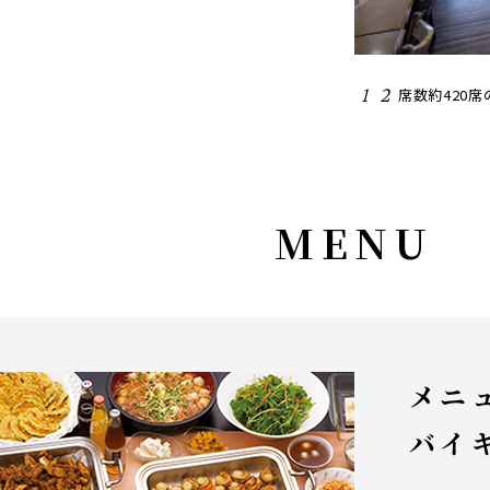
1
2
3
ハーブガーデン
席数約420
広々とし
MENU
メニ
バイ