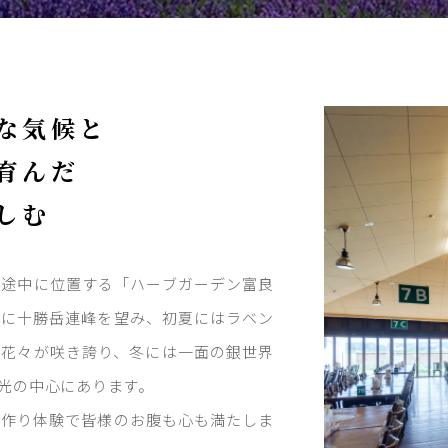
な気候と
育んだ
しむ
う途中に位置する「ハーブガーデン富良
景に十勝岳連峰を望み、初夏にはラベン
し花々が咲き誇り、冬には一面の銀世界
光の中心にあります。
物作り体験で皆様のお腹も心も満たしま