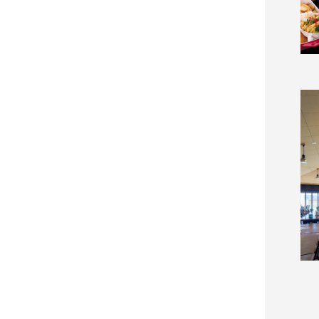
(吉田観光)
富良野
の
e SEN